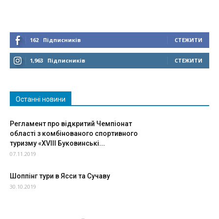
162
Підписників
СТЕЖИТИ
1,963
Підписників
СТЕЖИТИ
Останні новини
Регламент про вiдкритий Чемпiонат
областi з комбiнованого спортивного
туризму «ХVIII Буковинськi...
07.11.2019
Шоппінг тури в Ясси та Сучаву
30.10.2019