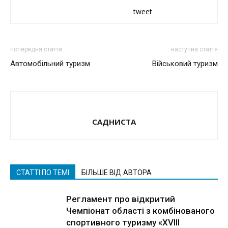
tweet
попередня стаття
наступна стаття
Автомобільний туризм
Військовий туризм
САДНИСТА
СТАТТІ ПО ТЕМІ
БІЛЬШЕ ВІД АВТОРА
Регламент про вiдкритий
Чемпiонат областi з комбiнованого
спортивного туризму «ХVIII