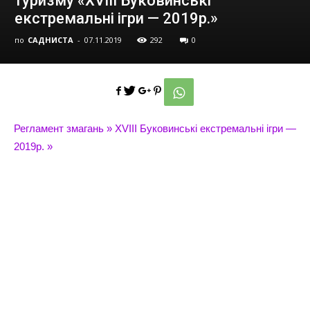
туризму «ХVIII Буковинськi
екстремальнi iгри — 2019р.»
по
САДНИСТА
-
07.11.2019
292
0
Регламент змагань » XVIII Буковинські екстремальні ігри —
2019р. »