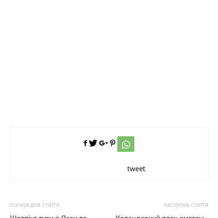
tweet
попередня стаття
наступна стаття