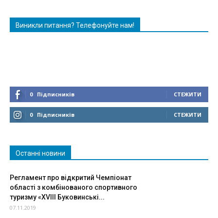
Виникли питання? Телефонуйте нам!
0
Підписників
СТЕЖИТИ
0
Підписників
СТЕЖИТИ
Останні новини
Регламент про вiдкритий Чемпiонат
областi з комбiнованого спортивного
туризму «ХVIII Буковинськi...
07.11.2019